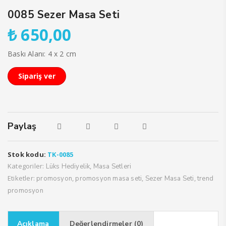
0085 Sezer Masa Seti
₺
650,00
Baskı Alanı: 4 x 2 cm
Sipariş ver
Paylaş
Stok kodu:
TK-0085
Kategoriler:
,
Lüks Hediyelik
Masa Setleri
Etiketler:
,
,
,
promosyon
promosyon masa seti
Sezer Masa Seti
trend
promosyon
Açıklama
Değerlendirmeler (0)