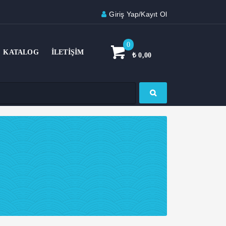
Giriş Yap/Kayıt Ol
0
KATALOG
İLETIŞIM
₺
0,00